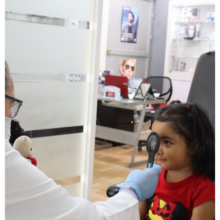
Desde 2014 la Fundación se localiza en:
Paseo Royal Country #4650 Piso 6
Fraccionamiento Puerta de Hierro
Zapopan, Jalisco. C.P. 45116
© 2021 Fundación Jenkins.
Todos los derechos reservados.