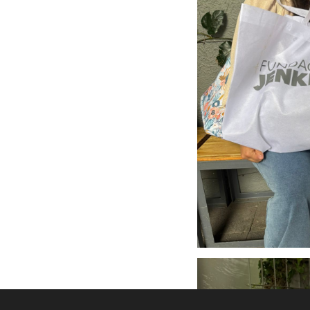
Desde 2014 la Fundación se localiza en:
Paseo Royal Country #4650 Piso 6
Fraccionamiento Puerta de Hierro
Zapopan, Jalisco. C.P. 45116
© 2021 Fundación Jenkins.
Todos los derechos reservados.