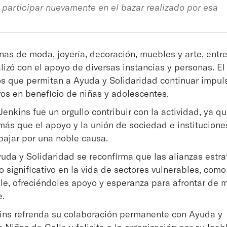
al participar nuevamente en el bazar realizado por esa
onas de moda, joyería, decoración, muebles y arte, entre
lizó con el apoyo de diversas instancias y personas. El
os que permitan a Ayuda y Solidaridad continuar impu
os en beneficio de niñas y adolescentes.
enkins fue un orgullo contribuir con la actividad, ya q
ás que el apoyo y la unión de sociedad e institucion
abajar por una noble causa.
uda y Solidaridad se reconfirma que las alianzas estra
 significativo en la vida de sectores vulnerables, como
lle, ofreciéndoles apoyo y esperanza para afrontar de 
e.
ins refrenda su colaboración permanente con Ayuda y
 Niñas de Calle y felicita a la organización por su loabl