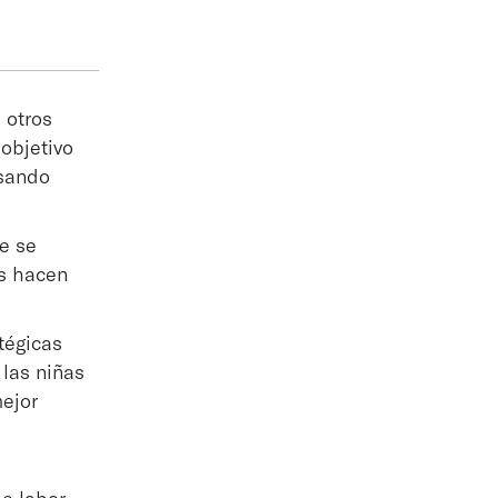
 otros
 objetivo
lsando
ue se
es hacen
tégicas
 las niñas
mejor
e labor.