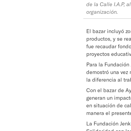
de la Calle I.A.P, 
organización.
El bazar incluyó z
productos, y se rea
fue recaudar fond
proyectos educativ
Para la Fundación J
demostró una vez m
la diferencia al tr
Con el bazar de Ay
generan un impacto
en situación de ca
manera el present
La Fundación Jenk
Solidaridad con las